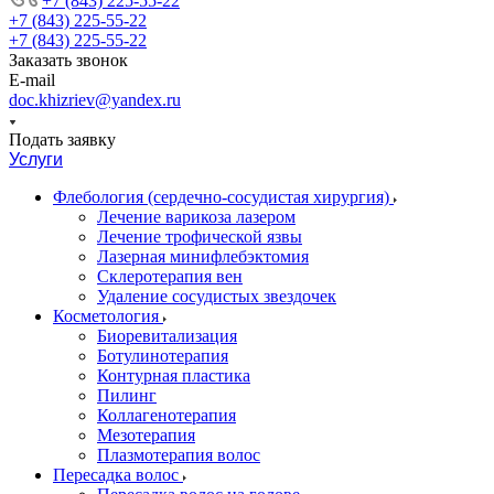
+7 (843) 225-55-22
+7 (843) 225-55-22
+7 (843) 225-55-22
Заказать звонок
E-mail
doc.khizriev@yandex.ru
Подать заявку
Услуги
Флебология (сердечно-сосудистая хирургия)
Лечение варикоза лазером
Лечение трофической язвы
Лазерная минифлебэктомия
Cклеротерапия вен
Удаление сосудистых звездочек
Косметология
Биоревитализация
Ботулинотерапия
Контурная пластика
Пилинг
Коллагенотерапия
Мезотерапия
Плазмотерапия волос
Пересадка волос