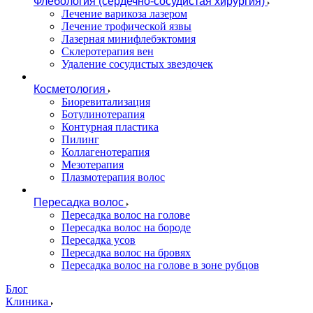
Флебология (сердечно-сосудистая хирургия)
Лечение варикоза лазером
Лечение трофической язвы
Лазерная минифлебэктомия
Cклеротерапия вен
Удаление сосудистых звездочек
Косметология
Биоревитализация
Ботулинотерапия
Контурная пластика
Пилинг
Коллагенотерапия
Мезотерапия
Плазмотерапия волос
Пересадка волос
Пересадка волос на голове
Пересадка волос на бороде
Пересадка усов
Пересадка волос на бровях
Пересадка волос на голове в зоне рубцов
Блог
Клиника