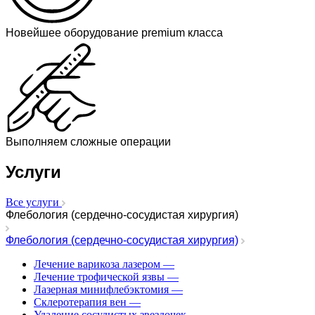
Новейшее оборудование premium класса
Выполняем сложные операции
Услуги
Все услуги
Флебология (сердечно-сосудистая хирургия)
Флебология (сердечно-сосудистая хирургия)
Лечение варикоза лазером
—
Лечение трофической язвы
—
Лазерная минифлебэктомия
—
Cклеротерапия вен
—
Удаление сосудистых звездочек