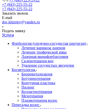
+7 (843) 225-55-22
+7 (843) 225-55-22
+7 (843) 225-55-22
Заказать звонок
E-mail
doc.khizriev@yandex.ru
Подать заявку
Услуги
Флебология (сердечно-сосудистая хирургия)
Лечение варикоза лазером
Лечение трофической язвы
Лазерная минифлебэктомия
Cклеротерапия вен
Удаление сосудистых звездочек
Косметология
Биоревитализация
Ботулинотерапия
Контурная пластика
Пилинг
Коллагенотерапия
Мезотерапия
Плазмотерапия волос
Пересадка волос